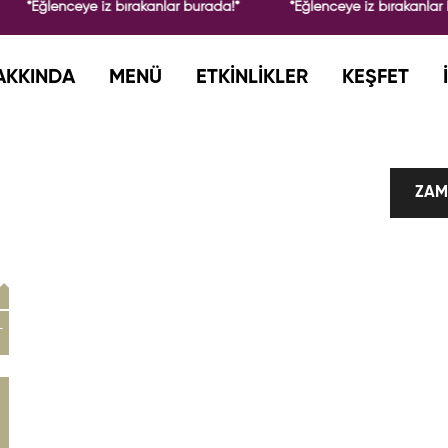
*Eğlenceye iz bırakanlar burada!*
*Eğlenceye iz bırakanlar
AKKINDA
MENÜ
ETKİNLİKLER
KEŞFET
ZAM
L