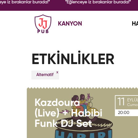
ye iz bırakanlar burada!*
*Eğlenceye iz bırakanlar burada!*
KANYON
H
ETKİNLİKLER
x
Alternatif
11
Kazdoura
EYLÜ
Cuma
(Live) + Habibi
20:00
Funk DJ Set