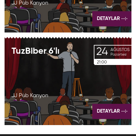
JJ Pub Kanyon
DETAYLAR
24
TuzBiber
6'lı
AĞUSTOS
Pazartesi
21:00
JJ Pub Kanyon
DETAYLAR