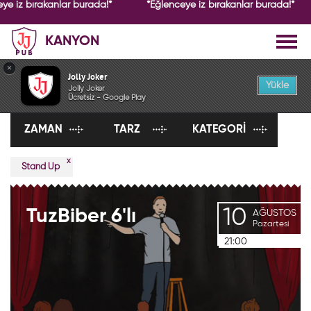
ye iz bırakanlar burada!*
*Eğlenceye iz bırakanlar burada!*
KANYON
×
ETKİNLİKLER
Jolly Joker
Yükle
Jolly Joker
Ücretsiz - Google Play
ZAMAN
TARZ
KATEGORI
x
Stand Up
10
TuzBiber
6'lı
AĞUSTOS
Pazartesi
21:00