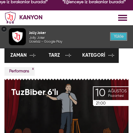
ye iz bırakanlar burada!*
*Eğlenceye iz bırakanlar burada!*
KANYON
×
ETKİNLİKLER
Jolly Joker
Yükle
Jolly Joker
Ücretsiz - Google Play
ZAMAN
TARZ
KATEGORI
x
Performans
10
TuzBiber
6'lı
AĞUSTOS
Pazartesi
21:00