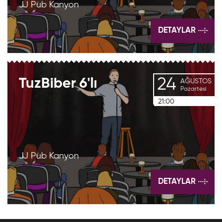
JJ Pub Kanyon
DETAYLAR
24
TuzBiber
6'lı
AĞUSTOS
Pazartesi
21:00
JJ Pub Kanyon
DETAYLAR