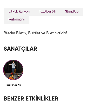
JJ Pub Kanyon
TuzBiber 6'lı
Stand Up
Performans
Biletler Biletix, Bubilet ve Biletinial'da!
SANATÇILAR
TuzBiber 6'lı
BENZER ETKİNLİKLER