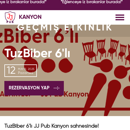
ye iz bırakanlar burada!*
*Eğlenceye iz bırakanlar burada!*
KANYON
GEÇMİŞ ETKİNLİK
TuzBiber 6'lı
12
MAYIS 2025
Pazartesi
REZERVASYON YAP
TuzBiber 6'lı JJ Pub Kanyon sahnesinde!