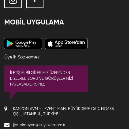
MOBİL UYGULAMA
Üyelik Sözleşmesi
İLETİŞİM BİLGİLERİMİZ ÜZERİNDEN
BİZLERLE SORU VE GÖRÜŞLERİNİZİ
PAYLAŞABİLİRSİNİZ.
KANYON AVM - LEVENT MAH. BÜYÜKDERE CAD. NO:185
ŞIŞLI, İSTANBUL, TÜRKIYE
jjpubkanyon@jollyjoker.com.tr