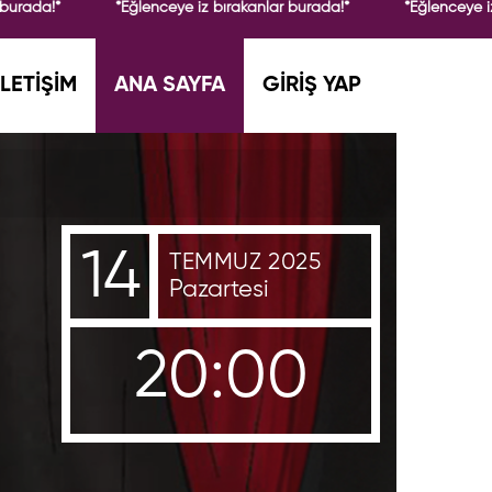
burada!*
*Eğlenceye iz bırakanlar burada!*
*Eğlenceye iz
İLETİŞİM
ANA SAYFA
GİRİŞ YAP
14
TEMMUZ 2025
Pazartesi
20:00