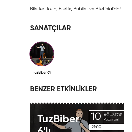
Biletler JoJo, Biletix, Bubilet ve Biletinial'da!
SANATÇILAR
TuzBiber 6'lı
BENZER ETKİNLİKLER
10
AĞUSTOS
TuzBiber
Pazartesi
21:00
6'lı