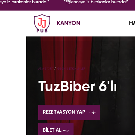
ye iz bırakanlar burada!*
*Eğlenceye iz bırakanlar burada!*
KANYON
H
ANA SAYFA
GEÇMİŞ ETKİNLİKLER
TuzBiber 6'lı
REZERVASYON YAP
BILET AL