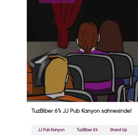
TuzBiber 6'lı JJ Pub Kanyon sahnesinde!
JJ Pub Kanyon
TuzBiber 6'lı
Stand Up